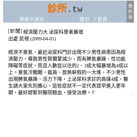
診所
簡
.tw
約
版
關鍵字網址
關於
/
首頁
經濟壓力大 泌尿科患者暴增
出處 民視 (2009-04-01)
經濟不景氣，最近泌尿科門診出現不少男性病患因為經
濟壓力，導致男性賀爾蒙減少，而有脾氣暴躁、性功能
障礙等症狀，而且人數從以往的2、3成大幅暴增為4成以
上。景氣冷颼颼，裁員、放無薪假的一大堆，不少男性
出現脾氣暴躁、活力下降，上泌尿科求診的高達4成，醫
生請大家先別擔心，這些症狀不一定代表提早進入更年
推薦六都網站
桃園市泌尿科診所
泌尿科推薦診所醫院:
大新竹泌尿科診所
期，最好趕緊到醫院驗血，接受治療。
大台北泌尿科診所
醫院:心臟科 皮膚科泌尿科
泌尿科:診所泌尿科
首都:大台北泌尿科診所
家醫:科診所泌尿科
新北泌尿科診所
3
板橋泌尿科診所
台北泌尿科診所
6