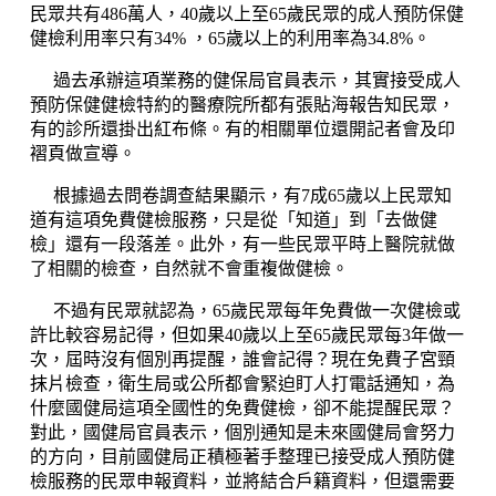
民眾共有486萬人，40歲以上至65歲民眾的成人預防保健
健檢利用率只有34% ，65歲以上的利用率為34.8%。
過去承辦這項業務的健保局官員表示，其實接受成人
預防保健健檢特約的醫療院所都有張貼海報告知民眾，
有的診所還掛出紅布條。有的相關單位還開記者會及印
褶頁做宣導。
根據過去問卷調查結果顯示，有7成65歲以上民眾知
道有這項免費健檢服務，只是從「知道」到「去做健
檢」還有一段落差。此外，有一些民眾平時上醫院就做
了相關的檢查，自然就不會重複做健檢。
不過有民眾就認為，65歲民眾每年免費做一次健檢或
許比較容易記得，但如果40歲以上至65歲民眾每3年做一
次，屆時沒有個別再提醒，誰會記得？現在免費子宮頸
抹片檢查，衛生局或公所都會緊迫盯人打電話通知，為
什麼國健局這項全國性的免費健檢，卻不能提醒民眾？
對此，國健局官員表示，個別通知是未來國健局會努力
的方向，目前國健局正積極著手整理已接受成人預防健
檢服務的民眾申報資料，並將結合戶籍資料，但還需要