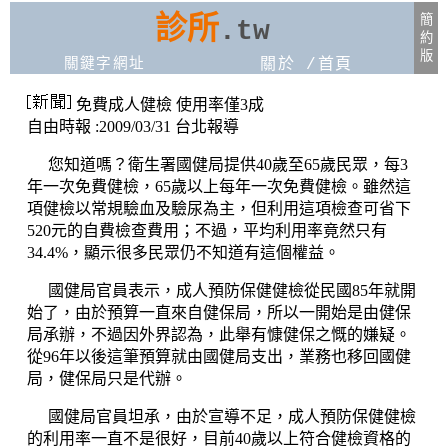
診所
簡
.tw
約
版
關鍵字網址
關於
/
首頁
免費成人健檢 使用率僅3成
自由時報 :2009/03/31 台北報導
您知道嗎？衛生署國健局提供40歲至65歲民眾，每3
年一次免費健檢，65歲以上每年一次免費健檢。雖然這
項健檢以常規驗血及驗尿為主，但利用這項檢查可省下
520元的自費檢查費用；不過，平均利用率竟然只有
34.4%，顯示很多民眾仍不知道有這個權益。
國健局官員表示，成人預防保健健檢從民國85年就開
始了，由於預算一直來自健保局，所以一開始是由健保
局承辦，不過因外界認為，此舉有慷健保之慨的嫌疑。
從96年以後這筆預算就由國健局支出，業務也移回國健
局，健保局只是代辦。
國健局官員坦承，由於宣導不足，成人預防保健健檢
的利用率一直不是很好，目前40歲以上符合健檢資格的